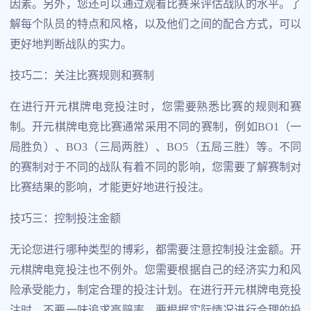
因素。另外，您还可以通过观看比赛来评估战队的水平。了
解每个队员的特点和风格，以及他们之间的配合方式，可以
更好地判断战队的实力。
技巧二：关注比赛规则和赛制
在进行开元棋牌电竞投注时，您需要熟悉比赛的规则和赛
制。开元棋牌电竞比赛通常采用不同的赛制，例如BO1（一
局胜负）、BO3（三局两胜）、BO5（五局三胜）等。不同
的赛制对于不同的战队有着不同的影响，您需要了解赛制对
比赛结果的影响，才能更好地进行投注。
技巧三：控制投注金额
无论您进行哪种类型的博彩，都需要注意控制投注金额。开
元棋牌电竞投注也不例外。您需要根据自己的经济实力和风
险承受能力，制定合理的投注计划。在进行开元棋牌电竞投
注时，不要一味追求高赔率，要根据实际情况进行合理的投