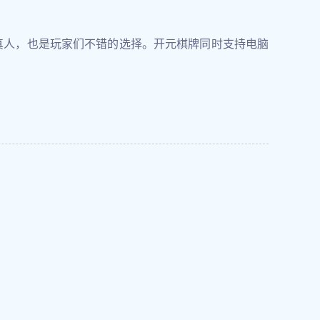
真人，也是玩家们不错的选择。开元棋牌同时支持电脑