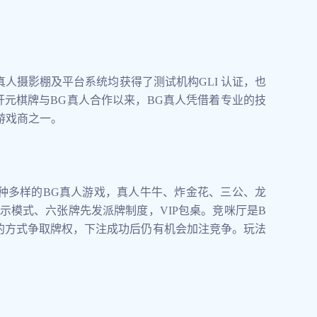
人摄影棚及平台系统均获得了测试机构GLI 认证，也
元棋牌与BG真人合作以来，BG真人凭借着专业的技
游戏商之一。
种多样的BG真人游戏，真人牛牛、炸金花、三公、龙
模式、六张牌先发派牌制度，VIP包桌。竞咪厅是B
的方式争取牌权，下注成功后仍有机会加注竞争。玩法