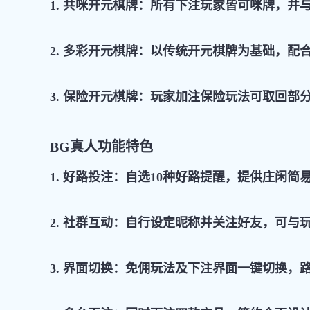
1. 共咪开元棋牌：所有下注玩家皆可咪牌，并
2. 多彩开元棋牌：以传统开元棋牌为基础，
3. 保险开元棋牌：玩家加注保险玩法可取回部
BG真人功能特色
1. 好路投注：自选10种好路提醒，提供庄闲简
2. 社群互动：自行设定昵称并关注好友，可与
3. 界面切换：免佣玩法及下注界面一键切换，