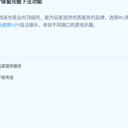
计保留完整下注功能
戏商也是业内顶级的，能为玩家提供优质服务的品牌，选择BG
元棋牌APP
投注娱乐，体验不同端口的游戏乐趣。
玩家提供服务
不俗传说