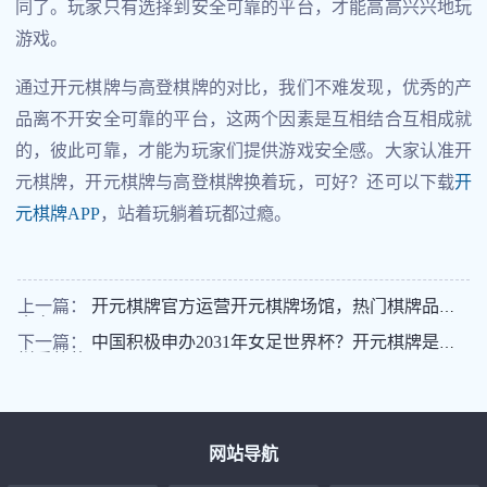
同了。玩家只有选择到安全可靠的平台，才能高高兴兴地玩
游戏。
通过开元棋牌与高登棋牌的对比，我们不难发现，优秀的产
品离不开安全可靠的平台，这两个因素是互相结合互相成就
的，彼此可靠，才能为玩家们提供游戏安全感。大家认准开
元棋牌，开元棋牌与高登棋牌换着玩，可好？还可以下载
开
元棋牌APP
，站着玩躺着玩都过瘾。
上一篇：
开元棋牌官方运营开元棋牌场馆，热门棋牌品类
丰富
下一篇：
中国积极申办2031年女足世界杯？开元棋牌是这
样看待的
网站导航