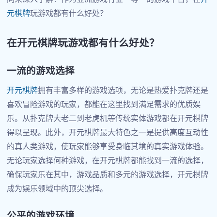
元棋牌
玩游戏都有什么好处？
在开元棋牌玩游戏都有什么好处？
一流的游戏选择
开元棋牌
拥有丰富多样的游戏选项，无论是热爱扑克牌还是
喜欢冒险游戏的玩家，都能在这里找到满足需求的优质娱
乐。从扑克牌大老二到老虎机等传统实体游戏都在开元棋牌
得以呈现。此外，开元棋牌最大特色之一是提供高度互动性
的真人类游戏，使玩家能够享受身临其境的真实游戏体验。
无论玩家选择何种游戏，在开元棋牌都能找到一流的选择，
确保玩家乐在其中，游戏品质和多元的游戏选择，开元棋牌
成为娱乐领域中的顶尖选择。
公平的游戏环境