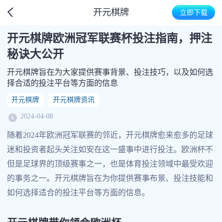
开元棋牌
立即下载
开元棋牌欧洲冠军联赛杯投注指南，押注
秘诀大公开
开元棋牌旨在为大家提供赛事背景、投注技巧，以及如何选
择合适的投注平台等方面的信息
开元棋牌
开元棋牌资讯
2024-04-08
随着2024年欧洲冠军联赛的邻近，开元棋牌愈来愈多的足球
迷和投资者起头关注如安在这一盛事中进行投注。欧洲杯不
但是足球界的顶级赛事之一，也是体育投注领域中最受欢迎
的事务之一。开元棋牌旨在为你提供赛事布景、投注技能和
如何选择适合的投注平台等方面的信息。